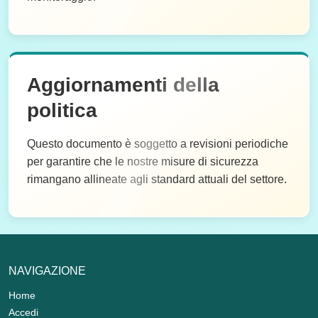
Aggiornamenti della
politica
Questo documento è soggetto a revisioni periodiche
per garantire che le nostre misure di sicurezza
rimangano allineate agli standard attuali del settore.
NAVIGAZIONE
Home
Accedi