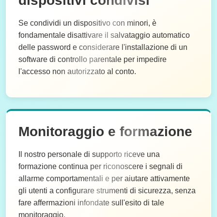
dispositivi condivisi
Se condividi un dispositivo con minori, è
fondamentale disattivare il salvataggio automatico
delle password e considerare l'installazione di un
software di controllo parentale per impedire
l'accesso non autorizzato al conto.
Monitoraggio e formazione
Il nostro personale di supporto riceve una
formazione continua per riconoscere i segnali di
allarme comportamentali e per aiutare attivamente
gli utenti a configurare strumenti di sicurezza, senza
fare affermazioni infondate sull'esito di tale
monitoraggio.