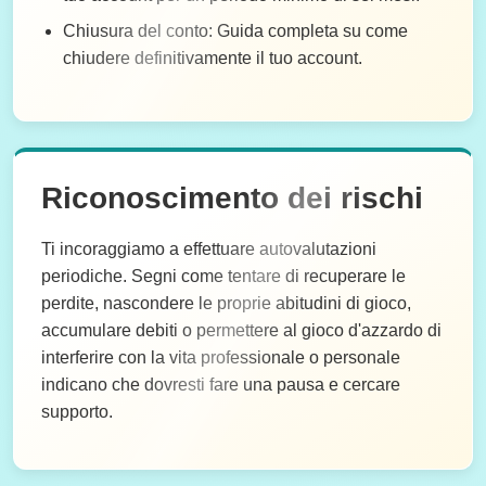
Chiusura del conto: Guida completa su come
chiudere definitivamente il tuo account.
Riconoscimento dei rischi
Ti incoraggiamo a effettuare autovalutazioni
periodiche. Segni come tentare di recuperare le
perdite, nascondere le proprie abitudini di gioco,
accumulare debiti o permettere al gioco d'azzardo di
interferire con la vita professionale o personale
indicano che dovresti fare una pausa e cercare
supporto.