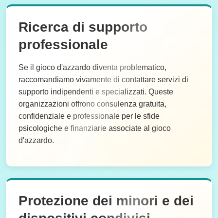
Ricerca di supporto
professionale
Se il gioco d'azzardo diventa problematico,
raccomandiamo vivamente di contattare servizi di
supporto indipendenti e specializzati. Queste
organizzazioni offrono consulenza gratuita,
confidenziale e professionale per le sfide
psicologiche e finanziarie associate al gioco
d'azzardo.
Protezione dei minori e dei