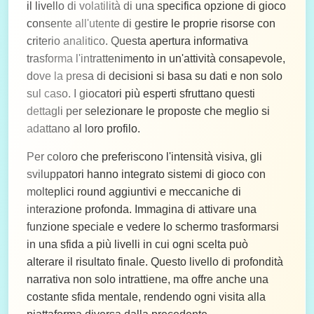
il livello di volatilità di una specifica opzione di gioco
consente all'utente di gestire le proprie risorse con
criterio analitico. Questa apertura informativa
trasforma l'intrattenimento in un'attività consapevole,
dove la presa di decisioni si basa su dati e non solo
sul caso. I giocatori più esperti sfruttano questi
dettagli per selezionare le proposte che meglio si
adattano al loro profilo.
Per coloro che preferiscono l'intensità visiva, gli
sviluppatori hanno integrato sistemi di gioco con
molteplici round aggiuntivi e meccaniche di
interazione profonda. Immagina di attivare una
funzione speciale e vedere lo schermo trasformarsi
in una sfida a più livelli in cui ogni scelta può
alterare il risultato finale. Questo livello di profondità
narrativa non solo intrattiene, ma offre anche una
costante sfida mentale, rendendo ogni visita alla