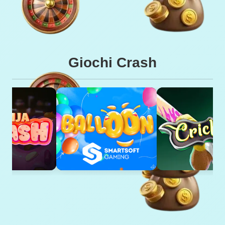
Giochi Crash