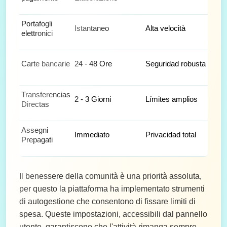
Portafogli
Istantaneo
Alta velocità
Se
elettronici
Op
Carte bancarie
24 - 48 Ore
Seguridad robusta
es
Transferencias
Ges
2 - 3 Giorni
Límites amplios
Directas
alt
Assegni
Immediato
Privacidad total
Con
Prepagati
Il benessere della comunità è una priorità assoluta,
per questo la piattaforma ha implementato strumenti
di autogestione che consentono di fissare limiti di
spesa. Queste impostazioni, accessibili dal pannello
utente, garantiscono che l'attività rimanga sempre