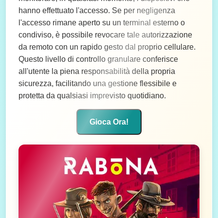
hanno effettuato l'accesso. Se per negligenza
l'accesso rimane aperto su un terminal esterno o
condiviso, è possibile revocare tale autorizzazione
da remoto con un rapido gesto dal proprio cellulare.
Questo livello di controllo granulare conferisce
all'utente la piena responsabilità della propria
sicurezza, facilitando una gestione flessibile e
protetta da qualsiasi imprevisto quotidiano.
Gioca Ora!