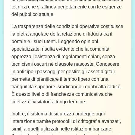
tecnica che si allinea perfettamente con le esigenze
del pubblico attuale.
La trasparenza delle condizioni operative costituisce
la pietra angolare della relazione di fiducia tra il
portale e i suoi utenti. Leggendo opinioni
specializzate, risulta evidente che la comunità
apprezza l'esistenza di regolamenti chiari, senza
tecnicismi oscuri né clausole nascoste. Conoscere
in anticipo i passaggi per gestire gli asset digitali
permette di pianificare il tempo libero con una
tranquillità superiore, sradicando i dubbi alla radice.
È questo livello di franchezza comunicativa che
fidelizza i visitatori a lungo termine.
Inoltre, il sistema di sicurezza protegge ogni
interazione tramite protocolli di crittografia avanzati,
simili a quelli utilizzati nelle istituzioni bancarie.