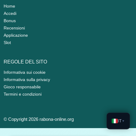
Home
Accedi
Bonus
Recensioni
Applicazione
Slot
REGOLE DEL SITO
Informativa sui cookie
Informativa sulla privacy
Gioco responsabile
Termini e condizioni
© Copyright 2026 rabona-online.org
IT
▼