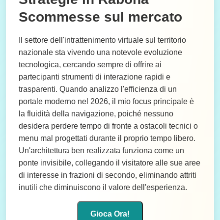
Scommesse sul mercato
Il settore dell'intrattenimento virtuale sul territorio
nazionale sta vivendo una notevole evoluzione
tecnologica, cercando sempre di offrire ai
partecipanti strumenti di interazione rapidi e
trasparenti. Quando analizzo l'efficienza di un
portale moderno nel 2026, il mio focus principale è
la fluidità della navigazione, poiché nessuno
desidera perdere tempo di fronte a ostacoli tecnici o
menu mal progettati durante il proprio tempo libero.
Un'architettura ben realizzata funziona come un
ponte invisibile, collegando il visitatore alle sue aree
di interesse in frazioni di secondo, eliminando attriti
inutili che diminuiscono il valore dell'esperienza.
Gioca Ora!