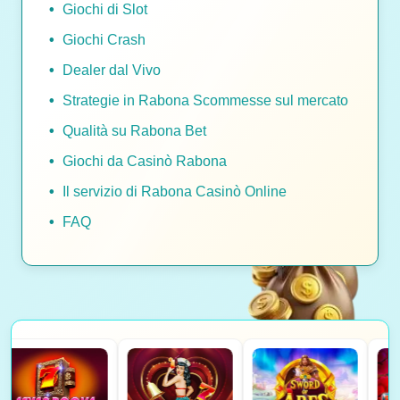
Giochi di Slot
Giochi Crash
Dealer dal Vivo
Strategie in Rabona Scommesse sul mercato
Qualità su Rabona Bet
Giochi da Casinò Rabona
Il servizio di Rabona Casinò Online
FAQ