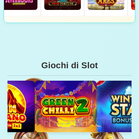
Giochi di Slot