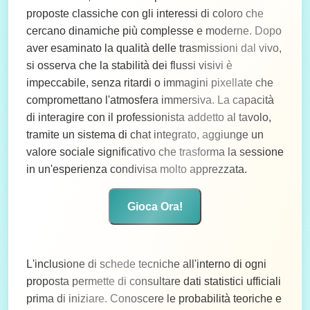
proposte classiche con gli interessi di coloro che
cercano dinamiche più complesse e moderne. Dopo
aver esaminato la qualità delle trasmissioni dal vivo,
si osserva che la stabilità dei flussi visivi è
impeccabile, senza ritardi o immagini pixellate che
compromettano l'atmosfera immersiva. La capacità
di interagire con il professionista addetto al tavolo,
tramite un sistema di chat integrato, aggiunge un
valore sociale significativo che trasforma la sessione
in un'esperienza condivisa molto apprezzata.
Gioca Ora!
L'inclusione di schede tecniche all'interno di ogni
proposta permette di consultare dati statistici ufficiali
prima di iniziare. Conoscere le probabilità teoriche e