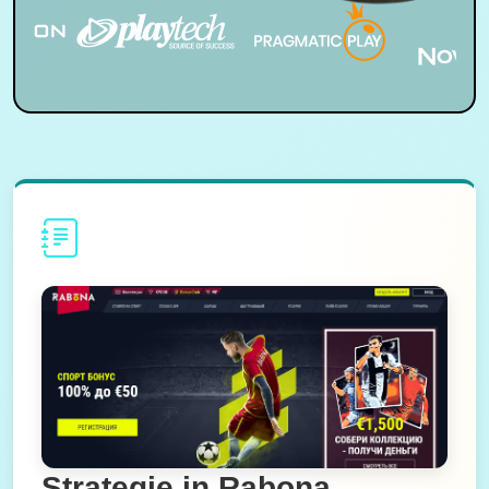
Strategie in Rabona