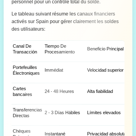
personnel pour un contrôle total du solde.
Le tableau suivant résume les canaux financiers
activés sur Spain pour gérer clairement les soldes
des utilisateurs:
Canal De
Tiempo De
Ám
Beneficio Principal
Transacción
Procesamiento
Apl
Portefeuilles
Op
Immédiat
Velocidad superior
Électroniques
fre
Cartes
24 - 48 Heures
Alta fiabilidad
De
bancaires
Transferencias
Ret
2 - 3 Días Hábiles
Límites elevados
Directas
vo
Chèques
Ges
Instantané
Privacidad absoluta