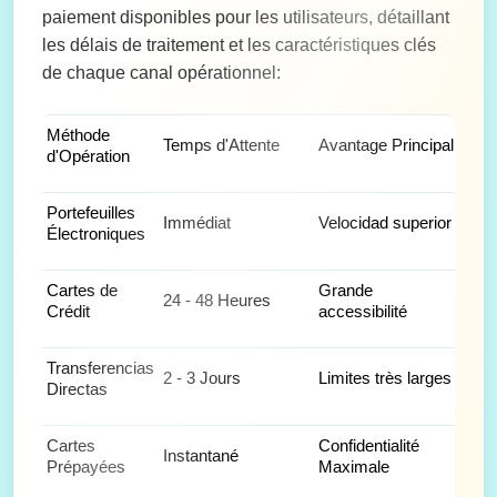
paiement disponibles pour les utilisateurs, détaillant
les délais de traitement et les caractéristiques clés
de chaque canal opérationnel:
Méthode
Do
Temps d'Attente
Avantage Principal
d'Opération
d'U
Portefeuilles
Tra
Immédiat
Velocidad superior
Électroniques
dy
Cartes de
Grande
24 - 48 Heures
Dép
Crédit
accessibilité
Transferencias
Ret
2 - 3 Jours
Limites très larges
Directas
vo
Cartes
Confidentialité
Con
Instantané
Prépayées
Maximale
So