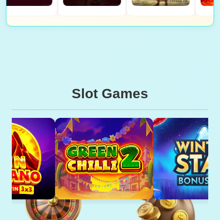
Slot Games