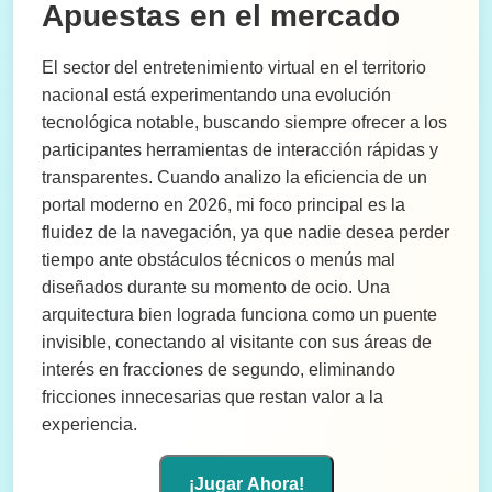
Apuestas en el mercado
El sector del entretenimiento virtual en el territorio
nacional está experimentando una evolución
tecnológica notable, buscando siempre ofrecer a los
participantes herramientas de interacción rápidas y
transparentes. Cuando analizo la eficiencia de un
portal moderno en 2026, mi foco principal es la
fluidez de la navegación, ya que nadie desea perder
tiempo ante obstáculos técnicos o menús mal
diseñados durante su momento de ocio. Una
arquitectura bien lograda funciona como un puente
invisible, conectando al visitante con sus áreas de
interés en fracciones de segundo, eliminando
fricciones innecesarias que restan valor a la
experiencia.
¡Jugar Ahora!