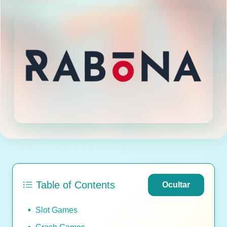
Table of Contents
Ocultar
Slot Games