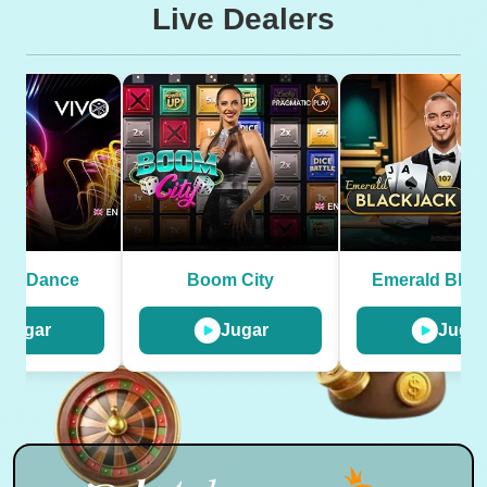
Live Dealers
at Dance
Boom City
Emerald Black
Jugar
Jugar
Jugar