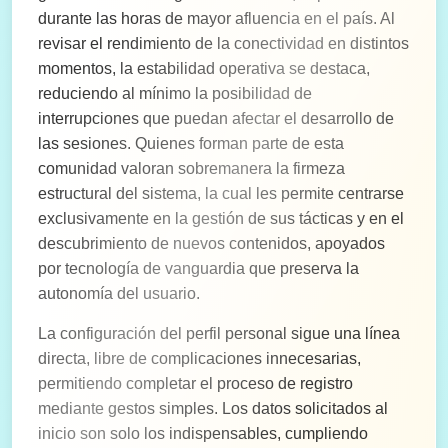
durante las horas de mayor afluencia en el país. Al
revisar el rendimiento de la conectividad en distintos
momentos, la estabilidad operativa se destaca,
reduciendo al mínimo la posibilidad de
interrupciones que puedan afectar el desarrollo de
las sesiones. Quienes forman parte de esta
comunidad valoran sobremanera la firmeza
estructural del sistema, la cual les permite centrarse
exclusivamente en la gestión de sus tácticas y en el
descubrimiento de nuevos contenidos, apoyados
por tecnología de vanguardia que preserva la
autonomía del usuario.
La configuración del perfil personal sigue una línea
directa, libre de complicaciones innecesarias,
permitiendo completar el proceso de registro
mediante gestos simples. Los datos solicitados al
inicio son solo los indispensables, cumpliendo