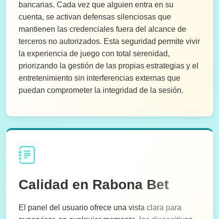
bancarias. Cada vez que alguien entra en su
cuenta, se activan defensas silenciosas que
mantienen las credenciales fuera del alcance de
terceros no autorizados. Esta seguridad permite vivir
la experiencia de juego con total serenidad,
priorizando la gestión de las propias estrategias y el
entretenimiento sin interferencias externas que
puedan comprometer la integridad de la sesión.
Calidad en Rabona Bet
El panel del usuario ofrece una vista clara para