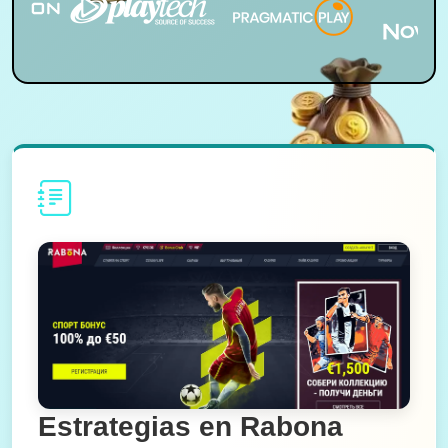
Estrategias en Rabona