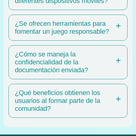
diferentes dispositivos móviles?
¿Se ofrecen herramientas para
fomentar un juego responsable?
¿Cómo se maneja la
confidencialidad de la
documentación enviada?
¿Qué beneficios obtienen los
usuarios al formar parte de la
comunidad?