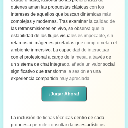
quienes aman las propuestas clásicas con los
intereses de aquellos que buscan dinámicas más
complejas y modernas. Tras examinar la calidad de
las retransmisiones en vivo, se observa que la
estabilidad de los flujos visuales es impecable, sin
retardos ni imágenes pixeladas que comprometan el
ambiente inmersivo. La capacidad de interactuar
con el profesional a cargo de la mesa, a través de
un sistema de chat integrado, añade un valor social
significativo que transforma la sesión en una
experiencia compartida muy apreciada.
¡Jugar Ahora!
La inclusión de fichas técnicas dentro de cada
propuesta permite consultar datos estadísticos