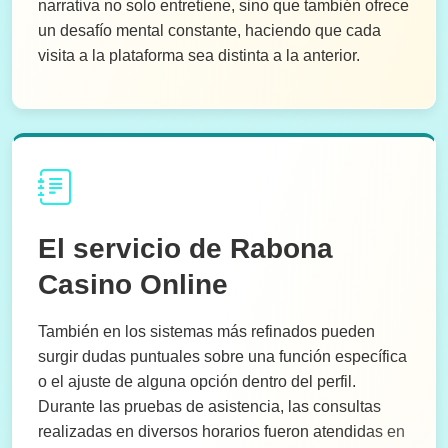
narrativa no solo entretiene, sino que también ofrece
un desafío mental constante, haciendo que cada
visita a la plataforma sea distinta a la anterior.
El servicio de Rabona
Casino Online
También en los sistemas más refinados pueden
surgir dudas puntuales sobre una función específica
o el ajuste de alguna opción dentro del perfil.
Durante las pruebas de asistencia, las consultas
realizadas en diversos horarios fueron atendidas en